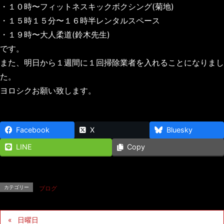
・１０時〜フィットネスキックボクシング(菊地)
・１５時１５分〜１６時半レンタルスペース
・１９時〜大人柔道(鈴木先生)
です。
また、明日から１週間に１回掃除業者を入れることになりまし
た。
ヨロシクお願い致します。
Facebook
X
Bluesky
LINE
Copy
カテゴリー
ブログ
日曜日